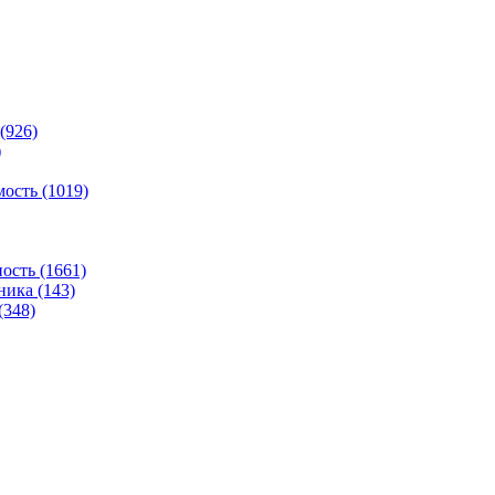
(926)
)
ость (1019)
сть (1661)
ника (143)
(348)