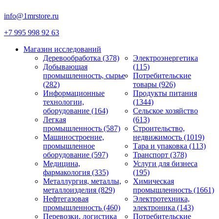
info@1mrstore.ru
+7 995 998 92 63
Магазин исследований
Деревообработка (378)
Электроэнергетика
Добывающая
(115)
промышленность, сырье
Потребительские
(282)
товары (926)
Информационные
Продукты питания
технологии,
(1344)
оборудование (164)
Сельское хозяйство
Легкая
(613)
промышленность (587)
Строительство,
Машиностроение,
недвижимость (1019)
промышленное
Тара и упаковка (113)
оборудование (597)
Транспорт (378)
Медицина,
Услуги для бизнеса
фармакология (335)
(195)
Металлургия, металлы,
Химическая
металлоизделия (829)
промышленность (1661)
Нефтегазовая
Электротехника,
промышленность (460)
электроника (143)
Перевозки, логистика
Потребительские