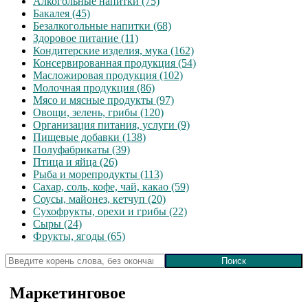
Алкогольные напитки (75)
Бакалея (45)
Безалкогольные напитки (68)
Здоровое питание (11)
Кондитерские изделия, мука (162)
Консервированная продукция (54)
Масложировая продукция (102)
Молочная продукция (86)
Мясо и мясные продукты (97)
Овощи, зелень, грибы (120)
Организация питания, услуги (9)
Пищевые добавки (138)
Полуфабрикаты (39)
Птица и яйца (26)
Рыба и морепродукты (113)
Сахар, соль, кофе, чай, какао (59)
Соусы, майонез, кетчуп (20)
Сухофрукты, орехи и грибы (22)
Сыры (24)
Фрукты, ягоды (65)
Маркетинговое