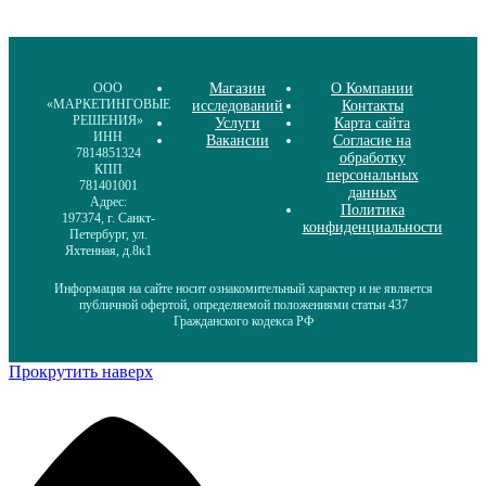
ООО
Магазин
О Компании
«МАРКЕТИНГОВЫЕ
исследований
Контакты
РЕШЕНИЯ»
Услуги
Карта сайта
ИНН
Вакансии
Согласие на
7814851324
обработку
КПП
персональных
781401001
данных
Адрес:
Политика
197374, г. Санкт-
конфиденциальности
Петербург, ул.
Яхтенная, д.8к1
Информация на сайте носит ознакомительный характер и не является
публичной офертой, определяемой положениями статьи 437
Гражданского кодекса РФ
Прокрутить наверх