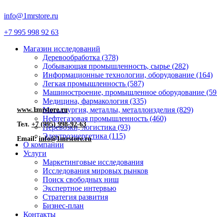
info@1mrstore.ru
+7 995 998 92 63
Магазин исследований
Деревообработка (378)
Добывающая промышленность, сырье (282)
Информационные технологии, оборудование (164)
Легкая промышленность (587)
Машиностроение, промышленное оборудование (59
Медицина, фармакология (335)
Металлургия, металлы, металлоизделия (829)
www.1mrstore.ru
Нефтегазовая промышленность (460)
Тел.
+7 (995) 998-92-63
Перевозки, логистика (93)
Электроэнергетика (115)
Email:
info@1mrstore.ru
О компании
Услуги
Маркетинговые исследования
Исследования мировых рынков
Поиск свободных ниш
Экспертное интервью
Стратегия развития
Бизнес-план
Контакты