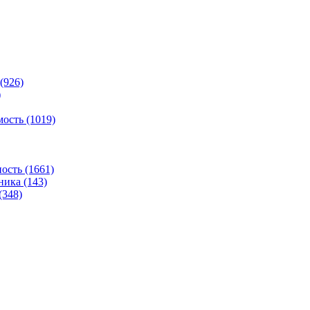
(926)
)
ость (1019)
сть (1661)
ника (143)
(348)