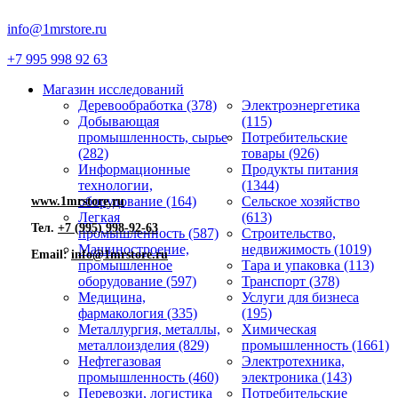
info@1mrstore.ru
+7 995 998 92 63
Магазин исследований
Деревообработка (378)
Электроэнергетика
Добывающая
(115)
промышленность, сырье
Потребительские
(282)
товары (926)
Информационные
Продукты питания
технологии,
(1344)
оборудование (164)
Сельское хозяйство
www.1mrstore.ru
Легкая
(613)
Тел.
+7 (995) 998-92-63
промышленность (587)
Строительство,
Машиностроение,
недвижимость (1019)
Email:
info@1mrstore.ru
промышленное
Тара и упаковка (113)
оборудование (597)
Транспорт (378)
Медицина,
Услуги для бизнеса
фармакология (335)
(195)
Металлургия, металлы,
Химическая
металлоизделия (829)
промышленность (1661)
Нефтегазовая
Электротехника,
промышленность (460)
электроника (143)
Перевозки, логистика
Потребительские