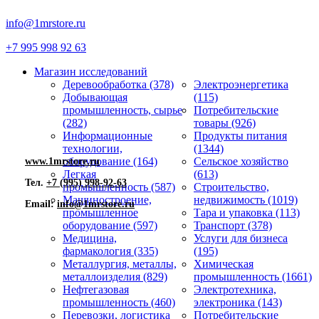
info@1mrstore.ru
+7 995 998 92 63
Магазин исследований
Деревообработка (378)
Электроэнергетика
Добывающая
(115)
промышленность, сырье
Потребительские
(282)
товары (926)
Информационные
Продукты питания
технологии,
(1344)
оборудование (164)
Сельское хозяйство
www.1mrstore.ru
Легкая
(613)
Тел.
+7 (995) 998-92-63
промышленность (587)
Строительство,
Машиностроение,
недвижимость (1019)
Email:
info@1mrstore.ru
промышленное
Тара и упаковка (113)
оборудование (597)
Транспорт (378)
Медицина,
Услуги для бизнеса
фармакология (335)
(195)
Металлургия, металлы,
Химическая
металлоизделия (829)
промышленность (1661)
Нефтегазовая
Электротехника,
промышленность (460)
электроника (143)
Перевозки, логистика
Потребительские