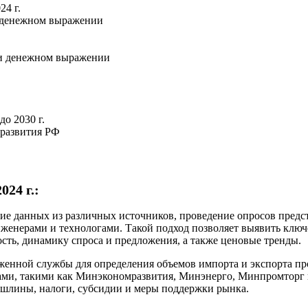
24 г.
и денежном выражении
м и денежном выражении
.
о 2030 г.
 развития РФ
24 г.:
е данных из различных источников, проведение опросов предст
инженерами и технологами. Такой подход позволяет выявить клю
сть, динамику спроса и предложения, а также ценовые тренды.
женной службы для определения объемов импорта и экспорта п
ми, такими как Минэкономразвития, Минэнерго, Минпромторг и
шлины, налоги, субсидии и меры поддержки рынка.