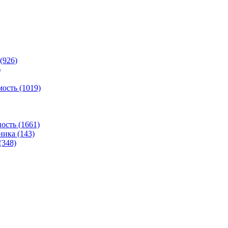
(926)
)
ость (1019)
сть (1661)
ника (143)
(348)