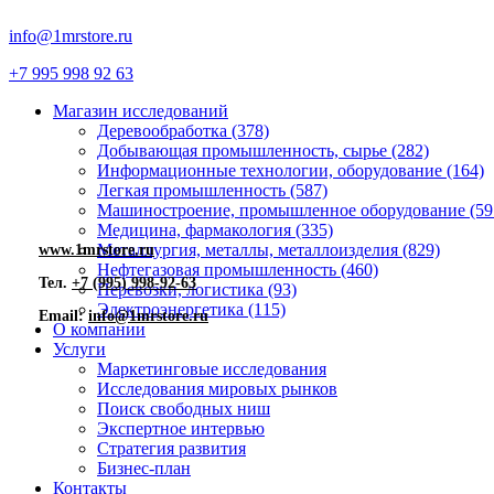
info@1mrstore.ru
+7 995 998 92 63
Магазин исследований
Деревообработка (378)
Добывающая промышленность, сырье (282)
Информационные технологии, оборудование (164)
Легкая промышленность (587)
Машиностроение, промышленное оборудование (59
Медицина, фармакология (335)
Металлургия, металлы, металлоизделия (829)
www.1mrstore.ru
Нефтегазовая промышленность (460)
Тел.
+7 (995) 998-92-63
Перевозки, логистика (93)
Электроэнергетика (115)
Email:
info@1mrstore.ru
О компании
Услуги
Маркетинговые исследования
Исследования мировых рынков
Поиск свободных ниш
Экспертное интервью
Стратегия развития
Бизнес-план
Контакты