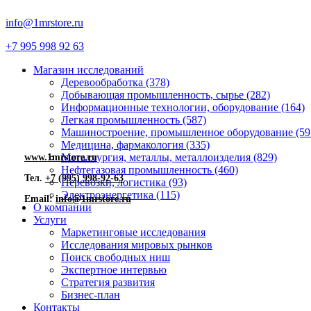
info@1mrstore.ru
+7 995 998 92 63
Магазин исследований
Деревообработка (378)
Добывающая промышленность, сырье (282)
Информационные технологии, оборудование (164)
Легкая промышленность (587)
Машиностроение, промышленное оборудование (59
Медицина, фармакология (335)
Металлургия, металлы, металлоизделия (829)
www.1mrstore.ru
Нефтегазовая промышленность (460)
Тел.
+7 (995) 998-92-63
Перевозки, логистика (93)
Электроэнергетика (115)
Email:
info@1mrstore.ru
О компании
Услуги
Маркетинговые исследования
Исследования мировых рынков
Поиск свободных ниш
Экспертное интервью
Стратегия развития
Бизнес-план
Контакты