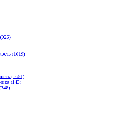
(926)
)
ость (1019)
сть (1661)
ника (143)
(348)