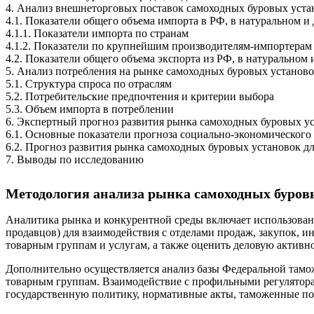
4. Анализ внешнеторговых поставок самоходных буровых устано
4.1. Показатели общего объема импорта в РФ, в натуральном 
4.1.1. Показатели импорта по странам
4.1.2. Показатели по крупнейшим производителям-импортерам
4.2. Показатели общего объема экспорта из РФ, в натурально
5. Анализ потребления на рынке самоходных буровых установок 
5.1. Структура спроса по отраслям
5.2. Потребительские предпочтения и критерии выбора
5.3. Объем импорта в потреблении
6. Экспертный прогноз развития рынка самоходных буровых уст
6.1. Основные показатели прогноза социально-экономического
6.2. Прогноз развития рынка самоходных буровых установок для
7. Выводы по исследованию
Методология анализа рынка самоходных буровых
Аналитика рынка и конкурентной среды включает использовани
продавцов) для взаимодействия с отделами продаж, закупок, 
товарным группам и услугам, а также оценить деловую активно
Дополнительно осуществляется анализ базы Федеральной тамо
товарным группам. Взаимодействие с профильными регулятора
государственную политику, нормативные акты, таможенные по