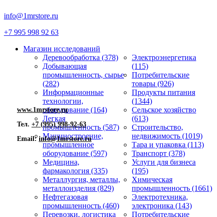
info@1mrstore.ru
+7 995 998 92 63
Магазин исследований
Деревообработка (378)
Электроэнергетика
Добывающая
(115)
промышленность, сырье
Потребительские
(282)
товары (926)
Информационные
Продукты питания
технологии,
(1344)
оборудование (164)
Сельское хозяйство
www.1mrstore.ru
Легкая
(613)
Тел.
+7 (995) 998-92-63
промышленность (587)
Строительство,
Машиностроение,
недвижимость (1019)
Email:
info@1mrstore.ru
промышленное
Тара и упаковка (113)
оборудование (597)
Транспорт (378)
Медицина,
Услуги для бизнеса
фармакология (335)
(195)
Металлургия, металлы,
Химическая
металлоизделия (829)
промышленность (1661)
Нефтегазовая
Электротехника,
промышленность (460)
электроника (143)
Перевозки, логистика
Потребительские