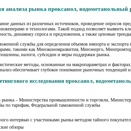
я анализа рынка проксанол, водометанольный ра
ние данных из различных источников, проведение опросов пред
, инженерами и технологами. Такой подход позволяет выявить к
ность, динамику спроса и предложения, а также ценовые тренды
моженной службы для определения объемов импорта и экспорта
рами, такими как Минэкономразвития, Минэнерго, Минпромторг
пошлины, налоги, субсидии и меры поддержки рынка.
истические методы, основанные на макропараметрах и факторах
анализ обеспечивает глубокое понимание рыночных тенденций и
тингового исследования проксанол, водометанольн
в рынка – Министерства промышленности и торговли, Министерс
бы по тарифам, Федеральной таможенной службы
ного интервью с участниками рынка методом тайного покупател
ские обзоры