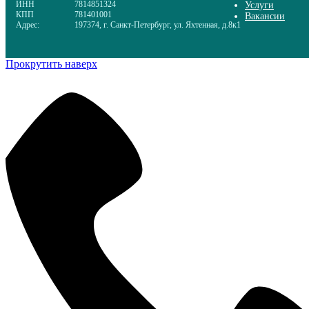
ИНН
7814851324
Услуги
КПП
781401001
Вакансии
Адрес:
197374, г. Санкт-Петербург, ул. Яхтенная, д.8к1
Прокрутить наверх