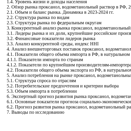
1.4. Уровень жизни и доходы населения
2. Обзор рынка проксанол, водометанольный раствор в РФ, 20
2.1. Объем и баланс рынка. Динамика в 2023-2024 гг.
2.2. Структура рынка по видам
2.3. Структура рынка по федеральным округам
3. Конкурентный анализ рынка проксанол, водометанольный
3.1. Лидеры рынка и их доли, крупнейшие российские прои
3.2. Финансовые показатели лидеров рынка
3.3. Анализ конкурентной среды, индекс HHI
4. Анализ внешнеторговых поставок проксанол, водометаноль
4.1. Показатели общего объема импорта в РФ, в натурально
4.1.1. Показатели импорта по странам
4.1.2. Показатели по крупнейшим производителям-импортер
4.2. Показатели общего объема экспорта из РФ, в натураль
5. Анализ потребления на рынке проксанол, водометанольный
5.1. Структура спроса по отраслям
5.2. Потребительские предпочтения и критерии выбора
5.3. Объем импорта в потреблении
6. Экспертный прогноз развития рынка проксанол, водометан
6.1. Основные показатели прогноза социально-экономическо
6.2. Прогноз развития рынка проксанол, водометанольный рас
7. Выводы по исследованию