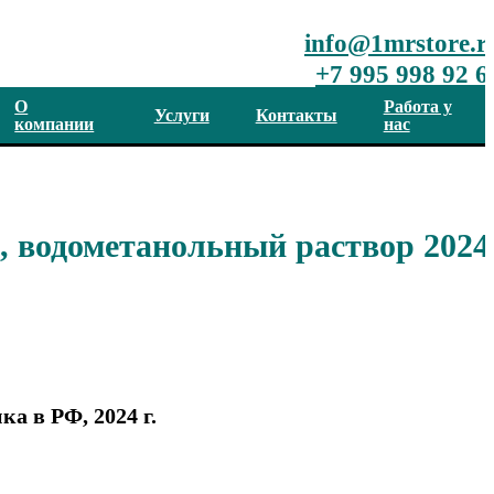
info@1mrstore.r
+7 995 998 92 6
О
Работа у
Услуги
Контакты
компании
нас
, водометанольный раствор 2024
а в РФ, 2024 г.