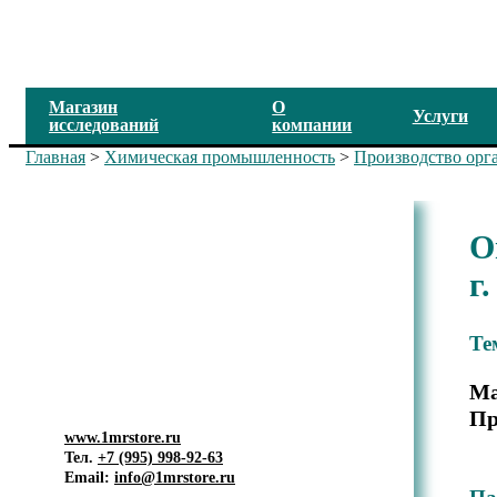
Магазин
О
Услуги
исследований
компании
Главная
>
Химическая промышленность
>
Производство орг
О
Маркетинговое исследование
рынка
г.
Проксанол, водометанольный
раствор. Анализ рынка в РФ,
2024 г.
Те
Ма
Пр
www.1mrstore.ru
Тел.
+7 (995) 998-92-63
Email:
info@1mrstore.ru