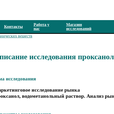
Работа у
Магазин
Контакты
нас
исследований
анических веществ
писание исследования проксанол
ма иcследования
ркетинговое исследование рынка
оксанол, водометанольный раствор. Анализ рынк