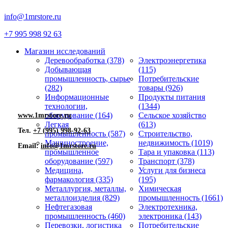
info@1mrstore.ru
+7 995 998 92 63
Магазин исследований
Деревообработка (378)
Электроэнергетика
Добывающая
(115)
промышленность, сырье
Потребительские
(282)
товары (926)
Информационные
Продукты питания
технологии,
(1344)
оборудование (164)
Сельское хозяйство
www.1mrstore.ru
Легкая
(613)
Тел.
+7 (995) 998-92-63
промышленность (587)
Строительство,
Машиностроение,
недвижимость (1019)
Email:
info@1mrstore.ru
промышленное
Тара и упаковка (113)
оборудование (597)
Транспорт (378)
Медицина,
Услуги для бизнеса
фармакология (335)
(195)
Металлургия, металлы,
Химическая
металлоизделия (829)
промышленность (1661)
Нефтегазовая
Электротехника,
промышленность (460)
электроника (143)
Перевозки, логистика
Потребительские