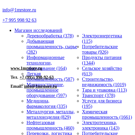
info@1mrstore.ru
+7 995 998 92 63
Магазин исследований
Деревообработка (378)
Электроэнергетика
Добывающая
(115)
промышленность, сырье
Потребительские
(282)
товары (926)
Информационные
Продукты питания
технологии,
(1344)
оборудование (164)
Сельское хозяйство
www.1mrstore.ru
Легкая
(613)
Тел.
+7 (995) 998-92-63
промышленность (587)
Строительство,
Машиностроение,
недвижимость (1019)
Email:
info@1mrstore.ru
промышленное
Тара и упаковка (113)
оборудование (597)
Транспорт (378)
Медицина,
Услуги для бизнеса
фармакология (335)
(195)
Металлургия, металлы,
Химическая
металлоизделия (829)
промышленность (1661)
Нефтегазовая
Электротехника,
промышленность (460)
электроника (143)
Перевозки, логистика
Потребительские