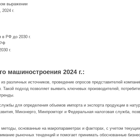
жном выражении
2024 г.
 в РФ до 2030 г.
 РФ
030 г.
о машиностроения 2024 г.:
из различных источников, проведение опросов представителей компаний
. Такой подход позволяет выявить ключевых производителей, потребите
тренды.
лужбы для определения объемов импорта и экспорта продукции в нату
вития, Минэнерго, Минпромторг и Федеральная налоговая служба, позв
 методы, основанные на макропараметрах и факторах, с учетом текущих
онимание рыночных тенденций и помогает принимать обоснованные бизне