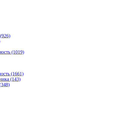
(926)
)
ость (1019)
сть (1661)
ника (143)
(348)