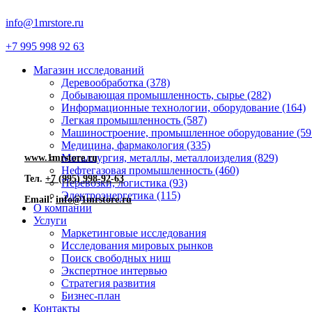
info@1mrstore.ru
+7 995 998 92 63
Магазин исследований
Деревообработка (378)
Добывающая промышленность, сырье (282)
Информационные технологии, оборудование (164)
Легкая промышленность (587)
Машиностроение, промышленное оборудование (59
Медицина, фармакология (335)
Металлургия, металлы, металлоизделия (829)
www.1mrstore.ru
Нефтегазовая промышленность (460)
Тел.
+7 (995) 998-92-63
Перевозки, логистика (93)
Электроэнергетика (115)
Email:
info@1mrstore.ru
О компании
Услуги
Маркетинговые исследования
Исследования мировых рынков
Поиск свободных ниш
Экспертное интервью
Стратегия развития
Бизнес-план
Контакты