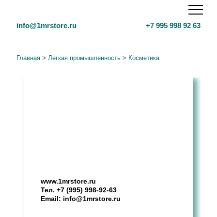
info@1mrstore.ru
+7 995 998 92 63
Главная
>
Легкая промышленность
>
Косметика
Маркетинговое исследование
рынка
косметических услуг
(педикюр) в РФ, 2024 г.
www.1mrstore.ru
Тел.
+7 (995) 998-92-63
Email:
info@1mrstore.ru