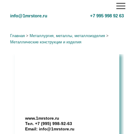
info@1mrstore.ru
+7 995 998 92 63
Главная
>
Металлургия, металлы, металлоизделия
>
Металлические конструкции и изделия
Маркетинговое исследование
рынка
Изделия из цветных металлов
производственного
назначения. Анализ рынка в
РФ, 2024 г.
www.1mrstore.ru
Тел.
+7 (995) 998-92-63
Email:
info@1mrstore.ru