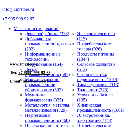
info@1mrstore.ru
+7 995 998 92 63
Магазин исследований
Деревообработка (378)
Электроэнергетика
Добывающая
(115)
промышленность, сырье
Потребительские
(282)
товары (926)
Информационные
Продукты питания
технологии,
(1344)
оборудование (164)
Сельское хозяйство
www.1mrstore.ru
Легкая
(613)
Тел.
+7 (995) 998-92-63
промышленность (587)
Строительство,
Машиностроение,
недвижимость (1019)
Email:
info@1mrstore.ru
промышленное
Тара и упаковка (113)
оборудование (597)
Транспорт (378)
Медицина,
Услуги для бизнеса
фармакология (335)
(195)
Металлургия, металлы,
Химическая
металлоизделия (829)
промышленность (1661)
Нефтегазовая
Электротехника,
промышленность (460)
электроника (143)
Перевозки, логистика
Потребительские