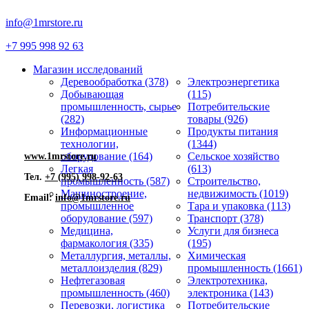
info@1mrstore.ru
+7 995 998 92 63
Магазин исследований
Деревообработка (378)
Электроэнергетика
Добывающая
(115)
промышленность, сырье
Потребительские
(282)
товары (926)
Информационные
Продукты питания
технологии,
(1344)
оборудование (164)
Сельское хозяйство
www.1mrstore.ru
Легкая
(613)
Тел.
+7 (995) 998-92-63
промышленность (587)
Строительство,
Машиностроение,
недвижимость (1019)
Email:
info@1mrstore.ru
промышленное
Тара и упаковка (113)
оборудование (597)
Транспорт (378)
Медицина,
Услуги для бизнеса
фармакология (335)
(195)
Металлургия, металлы,
Химическая
металлоизделия (829)
промышленность (1661)
Нефтегазовая
Электротехника,
промышленность (460)
электроника (143)
Перевозки, логистика
Потребительские