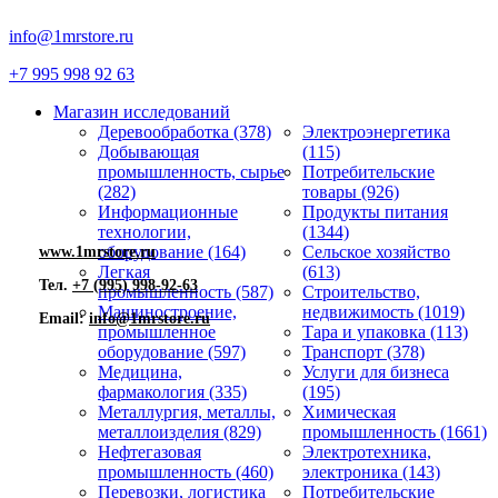
info@1mrstore.ru
+7 995 998 92 63
Магазин исследований
Деревообработка (378)
Электроэнергетика
Добывающая
(115)
промышленность, сырье
Потребительские
(282)
товары (926)
Информационные
Продукты питания
технологии,
(1344)
оборудование (164)
Сельское хозяйство
www.1mrstore.ru
Легкая
(613)
Тел.
+7 (995) 998-92-63
промышленность (587)
Строительство,
Машиностроение,
недвижимость (1019)
Email:
info@1mrstore.ru
промышленное
Тара и упаковка (113)
оборудование (597)
Транспорт (378)
Медицина,
Услуги для бизнеса
фармакология (335)
(195)
Металлургия, металлы,
Химическая
металлоизделия (829)
промышленность (1661)
Нефтегазовая
Электротехника,
промышленность (460)
электроника (143)
Перевозки, логистика
Потребительские