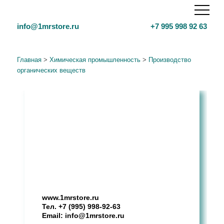
info@1mrstore.ru
+7 995 998 92 63
Главная
>
Химическая промышленность
>
Производство
органических веществ
Маркетинговое исследование
рынка
Дуст. Анализ рынка в РФ, 2024
г.
www.1mrstore.ru
Тел.
+7 (995) 998-92-63
Email:
info@1mrstore.ru