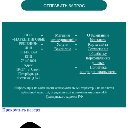
ООО
Магазин
О Компании
«МАРКЕТИНГОВЫЕ
исследований
Контакты
РЕШЕНИЯ»
Услуги
Карта сайта
ИНН
Вакансии
Согласие на
7814851324
обработку
КПП
персональных
781401001
данных
Адрес:
Политика
197374, г. Санкт-
конфиденциальности
Петербург, ул.
Яхтенная, д.8к1
Информация на сайте носит ознакомительный характер и не является
публичной офертой, определяемой положениями статьи 437
Гражданского кодекса РФ
Прокрутить наверх