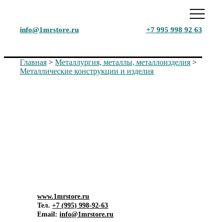
info@1mrstore.ru
+7 995 998 92 63
Главная
>
Металлургия, металлы, металлоизделия
>
Металлические конструкции и изделия
Маркетинговое исследование
рынка
Цинк гофрированный. Анализ
рынка в РФ, 2024 г.
www.1mrstore.ru
Тел.
+7 (995) 998-92-63
Email:
info@1mrstore.ru