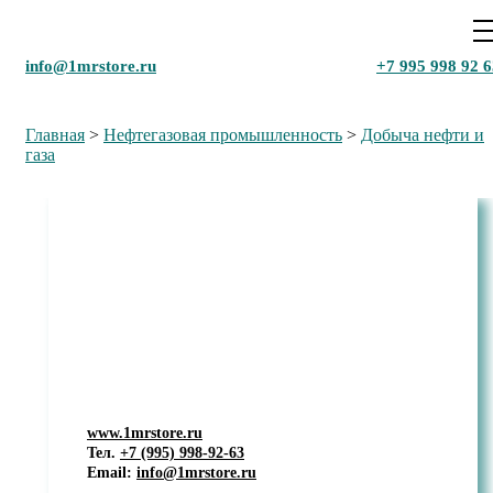
info@1mrstore.ru
+7 995 998 92 6
Главная
>
Нефтегазовая промышленность
>
Добыча нефти и
газа
Маркетинговое исследование рынка
бурильных и насосно-компрессорных
труб в РФ, 2024 г.
www.1mrstore.ru
Тел.
+7 (995) 998-92-63
Email:
info@1mrstore.ru