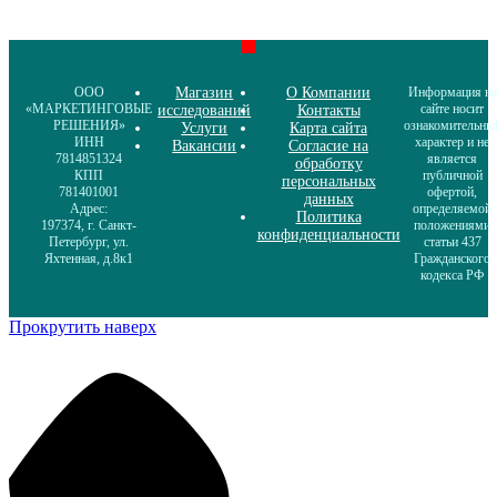
ООО
Магазин
О Компании
Информация на
«МАРКЕТИНГОВЫЕ
сайте носит
исследований
Контакты
РЕШЕНИЯ»
ознакомительны
Услуги
Карта сайта
ИНН
характер и не
Вакансии
Согласие на
7814851324
является
обработку
КПП
публичной
персональных
781401001
офертой,
данных
Адрес:
определяемой
Политика
197374, г. Санкт-
положениями
конфиденциальности
Петербург, ул.
статьи 437
Яхтенная, д.8к1
Гражданского
кодекса РФ
Прокрутить наверх