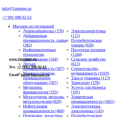
info@1mrstore.ru
+7 995 998 92 63
Магазин исследований
Деревообработка (378)
Электроэнергетика
Добывающая
(115)
промышленность, сырье
Потребительские
(282)
товары (926)
Информационные
Продукты питания
технологии,
(1344)
оборудование (164)
Сельское хозяйство
www.1mrstore.ru
Легкая
(613)
Тел.
+7 (995) 998-92-63
промышленность (587)
Строительство,
Машиностроение,
недвижимость (1019)
Email:
info@1mrstore.ru
промышленное
Тара и упаковка (113)
оборудование (597)
Транспорт (378)
Медицина,
Услуги для бизнеса
фармакология (335)
(195)
Металлургия, металлы,
Химическая
металлоизделия (829)
промышленность (1661)
Нефтегазовая
Электротехника,
промышленность (460)
электроника (143)
Перевозки, логистика
Потребительские