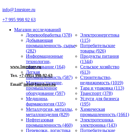
info@1mrstore.ru
+7 995 998 92 63
Магазин исследований
Деревообработка (378)
Электроэнергетика
Добывающая
(115)
промышленность, сырье
Потребительские
(282)
товары (926)
Информационные
Продукты питания
технологии,
(1344)
оборудование (164)
Сельское хозяйство
www.1mrstore.ru
Легкая
(613)
Тел.
+7 (995) 998-92-63
промышленность (587)
Строительство,
Машиностроение,
недвижимость (1019)
Email:
info@1mrstore.ru
промышленное
Тара и упаковка (113)
оборудование (597)
Транспорт (378)
Медицина,
Услуги для бизнеса
фармакология (335)
(195)
Металлургия, металлы,
Химическая
металлоизделия (829)
промышленность (1661)
Нефтегазовая
Электротехника,
промышленность (460)
электроника (143)
Перевозки, логистика
Потребительские