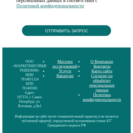
персональных данных в соответствии с
Политикой конфиденциальности
ООО
Магазин
О Компании
«МАРКЕТИНГОВЫЕ
исследований
Контакты
РЕШЕНИЯ»
Услуги
Карта сайта
ИНН
Вакансии
Согласие на
7814851324
обработку
КПП
персональных
781401001
данных
Адрес:
Политика
197374, г. Санкт-
конфиденциальности
Петербург, ул.
Яхтенная, д.8к1
Информация на сайте носит ознакомительный характер и не является
публичной офертой, определяемой положениями статьи 437
Гражданского кодекса РФ