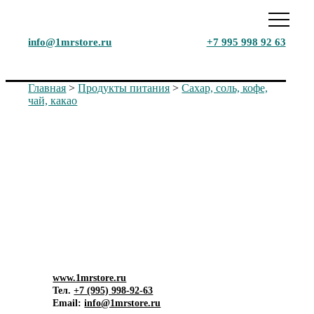
info@1mrstore.ru
+7 995 998 92 63
Главная
>
Продукты питания
>
Сахар, соль, кофе,
чай, какао
Маркетинговое исследование
рынка
Продукция сахарной
промышленности. Анализ рынка в
РФ, 2024 г.
www.1mrstore.ru
Тел.
+7 (995) 998-92-63
Email:
info@1mrstore.ru