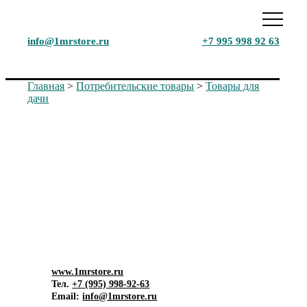
info@1mrstore.ru
+7 995 998 92 63
Главная
>
Потребительские товары
>
Товары для
дачи
Маркетинговое исследование
рынка
поливочных и промышленных
ПВХ шлангов в РФ, 2024 г.
www.1mrstore.ru
Тел.
+7 (995) 998-92-63
Email:
info@1mrstore.ru