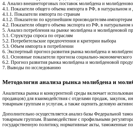
4. Анализ внешнеторговых поставок молибдена и молибденовой
4.1. Показатели общего объема импорта в РФ, в натуральном 
4.1.1. Показатели импорта по странам
4.1.2. Показатели по крупнейшим производителям-импортерам
4.2. Показатели общего объема экспорта из РФ, в натурально
5. Анализ потребления на рынке молибдена и молибденовой пр
5.1. Структура спроса по отраслям
5.2. Потребительские предпочтения и критерии выбора
5.3. Объем импорта в потреблении
6. Экспертный прогноз развития рынка молибдена и молибдено
6.1. Основные показатели прогноза социально-экономического
6.2. Прогноз развития рынка молибдена и молибденовой продук
7. Выводы по исследованию
Методология анализа рынка молибдена и молиб
Аналитика рынка и конкурентной среды включает использовани
продавцов) для взаимодействия с отделами продаж, закупок, 
товарным группам и услугам, а также оценить деловую активно
Дополнительно осуществляется анализ базы Федеральной тамо
товарным группам. Взаимодействие с профильными регулятора
государственную политику, нормативные акты, таможенные по