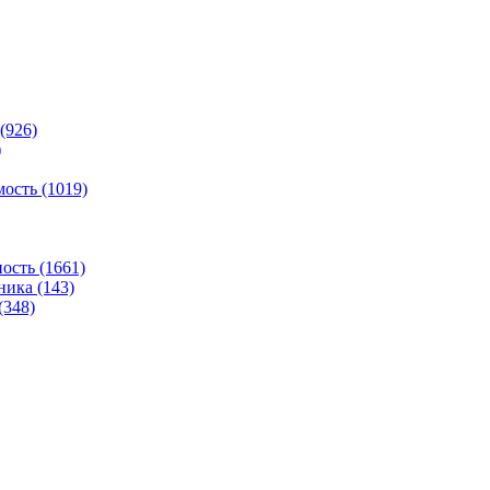
(926)
)
ость (1019)
сть (1661)
ника (143)
(348)