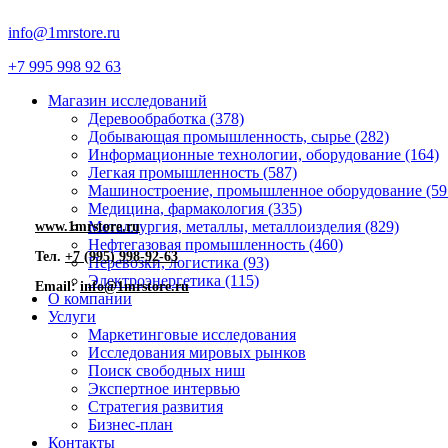
info@1mrstore.ru
+7 995 998 92 63
Магазин исследований
Деревообработка (378)
Добывающая промышленность, сырье (282)
Информационные технологии, оборудование (164)
Легкая промышленность (587)
Машиностроение, промышленное оборудование (59
Медицина, фармакология (335)
Металлургия, металлы, металлоизделия (829)
www.1mrstore.ru
Нефтегазовая промышленность (460)
Тел.
+7 (995) 998-92-63
Перевозки, логистика (93)
Электроэнергетика (115)
Email:
info@1mrstore.ru
О компании
Услуги
Маркетинговые исследования
Исследования мировых рынков
Поиск свободных ниш
Экспертное интервью
Стратегия развития
Бизнес-план
Контакты