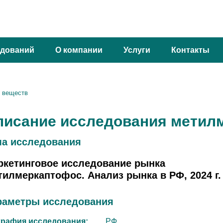
едований
О компании
Услуги
Контакты
х веществ
писание исследования метилм
ма иcследования
ркетинговое исследование рынка
илмеркаптофос. Анализ рынка в РФ, 2024 г.
раметры исследования
графия исследования:
РФ