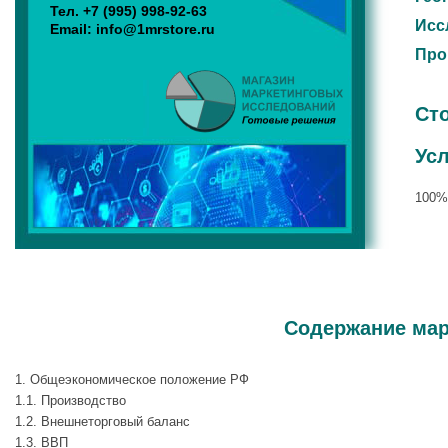
Тел.
+7 (995) 998-92-63
Исс
Email:
info@1mrstore.ru
Про
Ст
Ус
100%
Содержание мар
1. Общеэкономическое положение РФ
1.1. Производство
1.2. Внешнеторговый баланс
1.3. ВВП