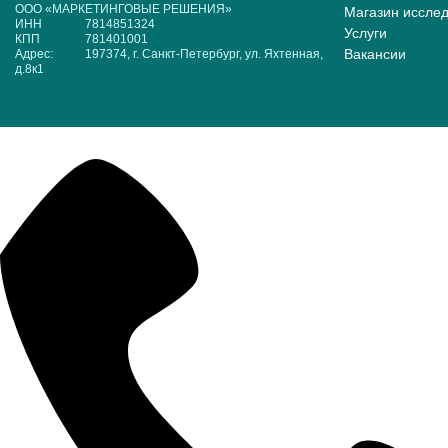
ООО «МАРКЕТИНГОВЫЕ РЕШЕНИЯ»
Магазин иссле
ИНН
7814851324
Услуги
КПП
781401001
Вакансии
Адрес:
197374, г. Санкт-Петербург, ул. Яхтенная,
д.8к1