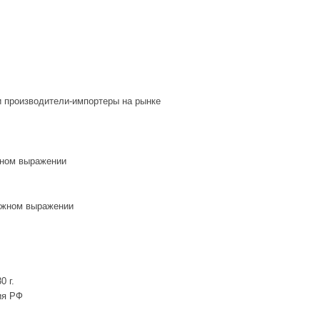
и производители-импортеры на рынке
жном выражении
нежном выражении
0 г.
ия РФ