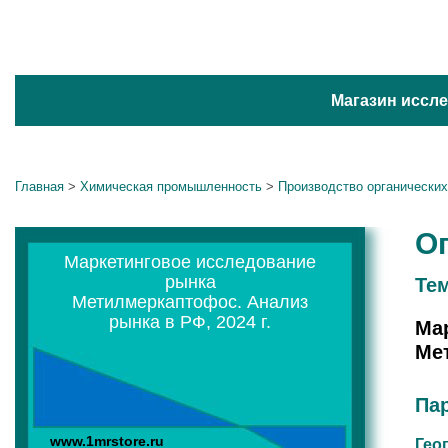
Магазин иссл
Главная
>
Химическая промышленность
>
Производство органически
О
Маркетинговое исследование
рынка
Те
Метилмеркаптофос. Анализ
рынка в РФ, 2024 г.
Ма
Мет
Па
www.1mrstore.ru
Гео