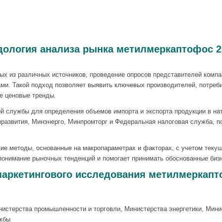
ология анализа рынка метилмеркаптофос 20
ых из различных источников, проведение опросов представителей компан
ми. Такой подход позволяет выявить ключевых производителей, потреби
е ценовые тренды.
 службы для определения объемов импорта и экспорта продукции в на
развития, Минэнерго, Минпромторг и Федеральная налоговая служба, по
ие методы, основанные на макропараметрах и факторах, с учетом текущ
 понимание рыночных тенденций и помогает принимать обоснованные биз
аркетингового исследования метилмеркапто
нистерства промышленности и торговли, Министерства энергетики, Мини
жбы