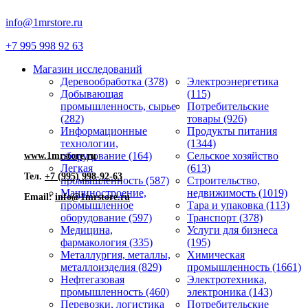
info@1mrstore.ru
+7 995 998 92 63
Магазин исследований
Деревообработка (378)
Электроэнергетика
Добывающая
(115)
промышленность, сырье
Потребительские
(282)
товары (926)
Информационные
Продукты питания
технологии,
(1344)
оборудование (164)
Сельское хозяйство
www.1mrstore.ru
Легкая
(613)
Тел.
+7 (995) 998-92-63
промышленность (587)
Строительство,
Машиностроение,
недвижимость (1019)
Email:
info@1mrstore.ru
промышленное
Тара и упаковка (113)
оборудование (597)
Транспорт (378)
Медицина,
Услуги для бизнеса
фармакология (335)
(195)
Металлургия, металлы,
Химическая
металлоизделия (829)
промышленность (1661)
Нефтегазовая
Электротехника,
промышленность (460)
электроника (143)
Перевозки, логистика
Потребительские