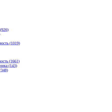
(926)
)
ость (1019)
сть (1661)
ника (143)
(348)